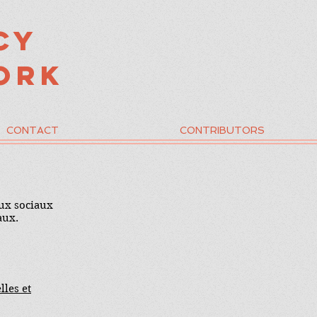
cy
ork
CONTACT
CONTRIBUTORS
eux sociaux
aux.
lles et