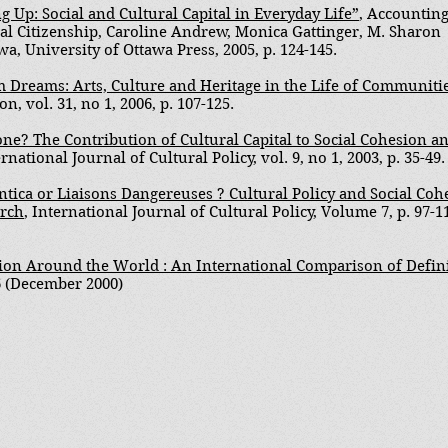
g Up: Social and Cultural Capital in Everyday Life”
, Accounting
al Citizenship, Caroline Andrew, Monica Gattinger, M. Sharon
awa, University of Ottawa Press, 2005, p. 124-145.
 Dreams: Arts, Culture and Heritage in the Life of Communiti
 vol. 31, no 1, 2006, p. 107-125.
one? The Contribution of Cultural Capital to Social Cohesion a
ernational Journal of Cultural Policy, vol. 9, no 1, 2003, p. 35-49.
ica or Liaisons Dangereuses ? Cultural Policy and Social Cohe
arch
, International Journal of Cultural Policy, Volume 7, p. 97-1
ion Around the World : An International Comparison of Defin
6 (December 2000)