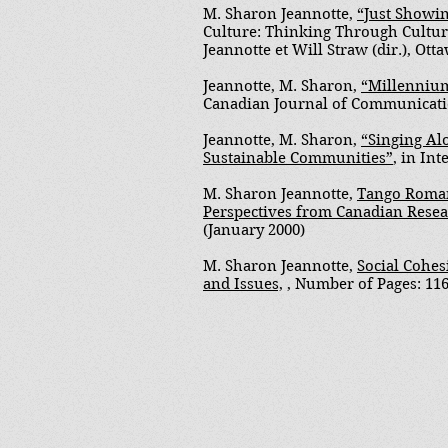
M. Sharon Jeannotte,
“Just Showin
Culture: Thinking Through Cultur
Jeannotte et Will Straw (dir.), Ott
Jeannotte, M. Sharon,
“Millennium
Canadian Journal of Communication,
Jeannotte, M. Sharon,
“Singing Al
Sustainable Communities”
, in Int
M. Sharon Jeannotte,
Tango Romant
Perspectives from Canadian Rese
(January 2000)
M. Sharon Jeannotte,
Social Cohes
and Issues,
, Number of Pages: 11