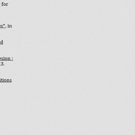
 for
es”
, in
nd
sion :
13.
itions